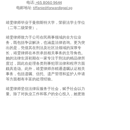
电话:
+65 8060 9644
电邮地址:
tiffanie@forwardlegal.sg
靖雯律师毕业于曼彻斯特大学，荣获法学士学位
（二等二级荣誉）。
靖雯律师致力于公司在民商事领域的全方位业
务，既包括争议解决，也涵盖法律咨询。更为突
出的是，凭借其在刑法及社区法领域的深厚专
长，靖雯律师在本所承担相关事务的主导角色。
她的法律生涯初期在一家专注于刑法的精品律所
度过，因此在处理各类刑事犯罪法律和程序方面
颇具造诣。此外，靖雯律师亦精通遗嘱认证相关
事务，包括遗嘱、信托、遗产管理和监护人申请
等方面都有丰富的处理经验。
靖雯律师坚信法律应服务于社会，赋予社会以力
量。除了对执业工作和客户的全心投入，她更致
力于推广法律知识，使社区成员更易获取法律援
助。她作为志愿律师参与刑事法律援助计划，并
与“无国界正义”组织合作，为移工提供法律咨
询。
在正式成为律师之前，靖雯曾接受工程学的专业
训练。她将法律专业知识与对客户的深切同情心