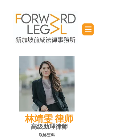
​林靖雯 律师
高级助理律师
联络资料